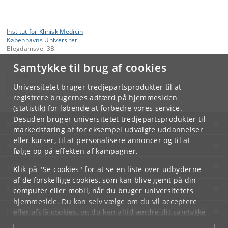
Institut for Klinisk Medicin
Københavns Universitet
Blegdamsvej 3B
2200 København N
Samtykke til brug af cookies
Kontakt:
Institut for Klinisk Medicin
Universitetet bruger tredjepartsprodukter til at
ikm
@
sund
.
ku
.
dk
registrere brugernes adfærd på hjemmesiden
(statistik) for løbende at forbedre vores service.
Desuden bruger universitetet tredjepartsprodukter til
KØBENHAVNS UNIVERSITET
markedsføring af for eksempel udvalgte uddannelser
eller kurser, til at personalisere annoncer og til at
KONTAKT
følge op på effekten af kampagner.
SERVICES
Klik på "Se cookies" for at se en liste over udbyderne
af de forskellige cookies, som kan blive gemt på din
FOR STUDERENDE OG ANSATTE
computer eller mobil, når du bruger universitetets
hjemmeside. Du kan selv vælge om du vil acceptere
JOB OG KARRIERE
eller afslå cookies, og du kan altid ændre dit samtykke
under
Cookie- og privatlivspolitik
som du finder i