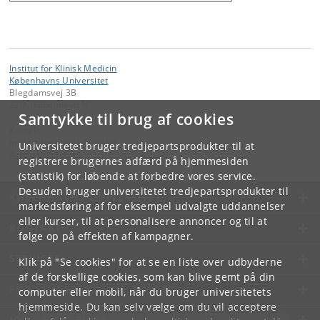
Institut for Klinisk Medicin
Københavns Universitet
Blegdamsvej 3B
2200 København N
Samtykke til brug af cookies
Kontakt:
Institut for Klinisk Medicin
Universitetet bruger tredjepartsprodukter til at
ikm
@
sund
.
ku
.
dk
registrere brugernes adfærd på hjemmesiden
(statistik) for løbende at forbedre vores service.
Desuden bruger universitetet tredjepartsprodukter til
KØBENHAVNS UNIVERSITET
markedsføring af for eksempel udvalgte uddannelser
eller kurser, til at personalisere annoncer og til at
KONTAKT
følge op på effekten af kampagner.
SERVICES
Klik på "Se cookies" for at se en liste over udbyderne
af de forskellige cookies, som kan blive gemt på din
FOR STUDERENDE OG ANSATTE
computer eller mobil, når du bruger universitetets
hjemmeside. Du kan selv vælge om du vil acceptere
JOB OG KARRIERE