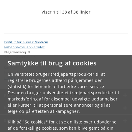
Viser 1 til 38 af 38 linjer
Institut for Klinisk Medicin
Københavns Universitet
Blegdamsvej 3B
2200 København N
Samtykke til brug af cookies
Kontakt:
Institut for Klinisk Medicin
Universitetet bruger tredjepartsprodukter til at
ikm
@
sund
.
ku
.
dk
registrere brugernes adfærd på hjemmesiden
(statistik) for løbende at forbedre vores service.
Desuden bruger universitetet tredjepartsprodukter til
KØBENHAVNS UNIVERSITET
markedsføring af for eksempel udvalgte uddannelser
eller kurser, til at personalisere annoncer og til at
KONTAKT
følge op på effekten af kampagner.
SERVICES
Klik på "Se cookies" for at se en liste over udbyderne
af de forskellige cookies, som kan blive gemt på din