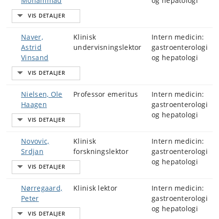
Mohammad
og hepatologi
Naver,
Klinisk
Intern medicin:
Astrid
undervisningslektor
gastroenterologi
Vinsand
og hepatologi
Nielsen, Ole
Professor emeritus
Intern medicin:
Haagen
gastroenterologi
og hepatologi
Novovic,
Klinisk
Intern medicin:
Srdjan
forskningslektor
gastroenterologi
og hepatologi
Nørregaard,
Klinisk lektor
Intern medicin:
Peter
gastroenterologi
og hepatologi